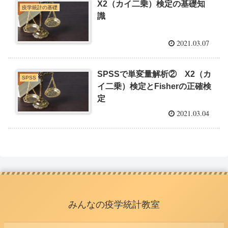
X2（カイ二乗）検定の基礎知
疫学統計の基礎
識
2021.03.07
SPSSで単変量解析② X2（カ
SPSS
イ二乗）検定とFisherの正確検
定
2021.03.04
みんなの疫学統計教室