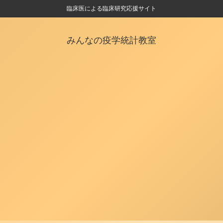
臨床医による臨床研究応援サイト
みんなの疫学統計教室