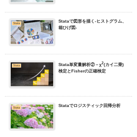
Stataで図形を描く‐ヒストグラム、
Stata
箱ひげ図-
2
Stata単変量解析②－χ
(カイ二乗)
Stata
検定とFisherの正確検定
Stataでロジスティック回帰分析
Stata