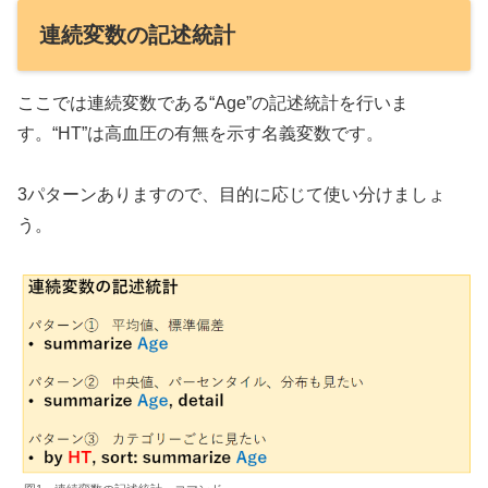
連続変数の記述統計
ここでは連続変数である“Age”の記述統計を行いま
す。“HT”は高血圧の有無を示す名義変数です。
3パターンありますので、目的に応じて使い分けましょ
う。