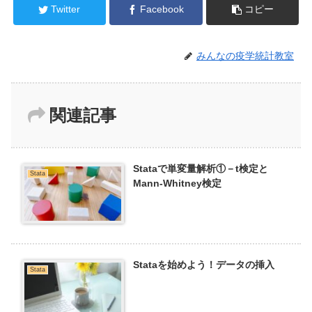
Twitter
Facebook
コピー
みんなの疫学統計教室
関連記事
Stataで単変量解析①－t検定と
Stata
Mann-Whitney検定
Stataを始めよう！データの挿入
Stata