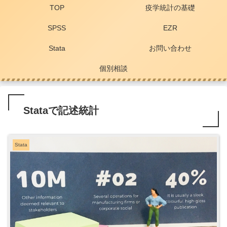
TOP
疫学統計の基礎
SPSS
EZR
Stata
お問い合わせ
個別相談
Stataで記述統計
Stata