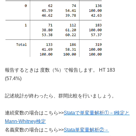
報告するときは 度数（%）で報告します。 HT 183
(57.4%)
記述統計が終わったら、群間比較を行いましょう。
連続変数の場合はこちら>>
Stataで単変量解析①－t検定と
Mann-Whitney検定
名義変数の場合はこちら>>
Stata単変量解析②－