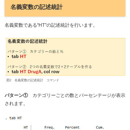
名義変数の記述統計
名義変数である“HT”の記述統計を行います。
図2 名義変数の記述統計 コマンド
パターン①
カテゴリーごとの数とパーセンテージが表示
されます。