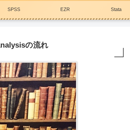
SPSS
EZR
Stata
-analysisの流れ